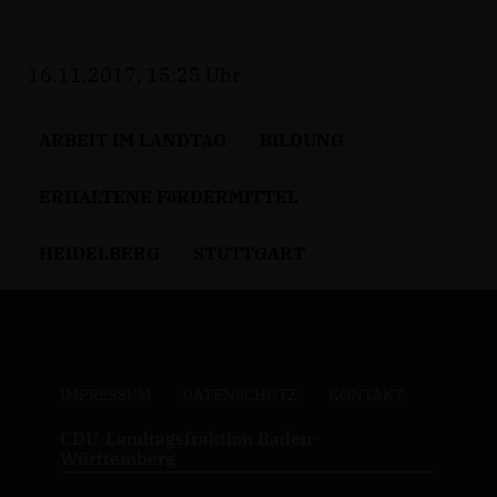
16.11.2017, 15:25 Uhr
ARBEIT IM LANDTAG
BILDUNG
ERHALTENE FöRDERMITTEL
HEIDELBERG
STUTTGART
IMPRESSUM
DATENSCHUTZ
KONTAKT
CDU-Landtagsfraktion Baden-
Württemberg