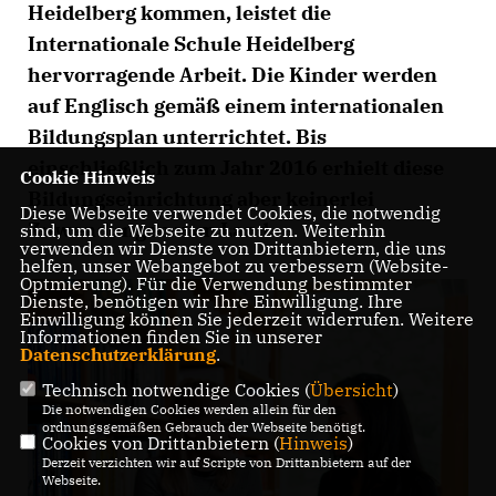
Heidelberg kommen, leistet die
Internationale Schule Heidelberg
hervorragende Arbeit. Die Kinder werden
auf Englisch gemäß einem internationalen
Bildungsplan unterrichtet. Bis
einschließlich zum Jahr 2016 erhielt diese
Cookie Hinweis
Bildungseinrichtung aber keinerlei
Diese Webseite verwendet Cookies, die notwendig
Zuwendungen vom Land.
sind, um die Webseite zu nutzen. Weiterhin
verwenden wir Dienste von Drittanbietern, die uns
helfen, unser Webangebot zu verbessern (Website-
Optmierung). Für die Verwendung bestimmter
Dienste, benötigen wir Ihre Einwilligung. Ihre
Einwilligung können Sie jederzeit widerrufen. Weitere
Informationen finden Sie in unserer
Datenschutzerklärung
.
Technisch notwendige Cookies (
Übersicht
)
Die notwendigen Cookies werden allein für den
ordnungsgemäßen Gebrauch der Webseite benötigt.
Cookies von Drittanbietern (
Hinweis
)
Derzeit verzichten wir auf Scripte von Drittanbietern auf der
Webseite.