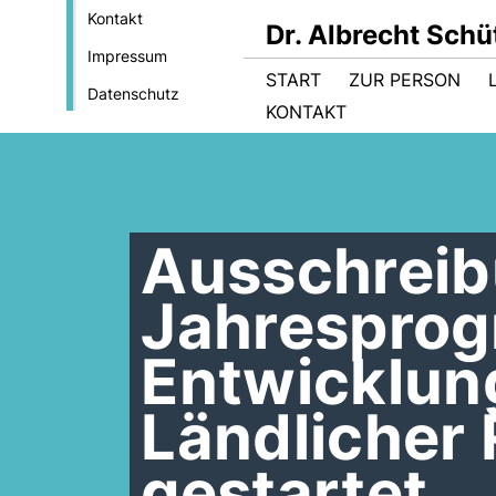
Kontakt
Dr. Albrecht Sch
Impressum
START
ZUR PERSON
Datenschutz
KONTAKT
Ausschreib
Jahrespro
Entwicklu
Ländlicher
gestartet