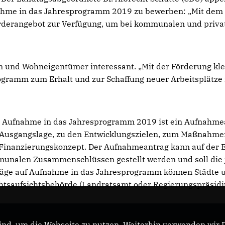
nahme in das Jahresprogramm 2019 zu bewerben: „Mit dem
örderangebot zur Verfügung, um bei kommunalen und priva
n und Wohneigentümer interessant. „Mit der Förderung kle
ogramm zum Erhalt und zur Schaffung neuer Arbeitsplätze
e Aufnahme in das Jahresprogramm 2019 ist ein Aufnahme
n Ausgangslage, zu den Entwicklungszielen, zum Maßnahm
Finanzierungskonzept. Der Aufnahmeantrag kann auf der 
munalen Zusammenschlüssen gestellt werden und soll die 
räge auf Aufnahme in das Jahresprogramm können Städte 
htsaufsichtsbehörde (Landratsamt oder Regierungspräsid
nd, um die Webseite zu nutzen. Weiterhin verwenden wir Di