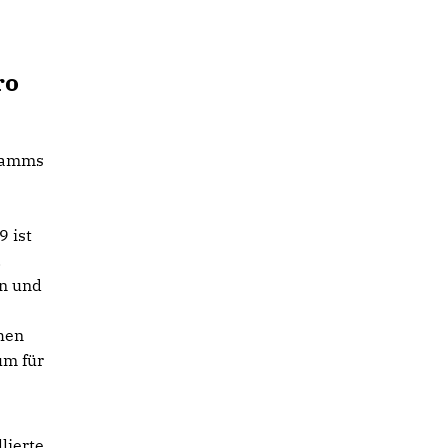
ro
gramms
 ist
.
en und
hen
um für
lierte