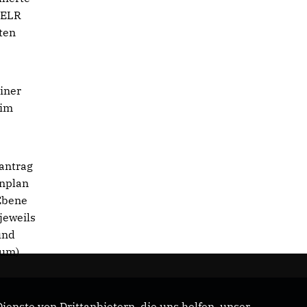
 ELR
ten
iner
 im
antrag
enplan
Ebene
jeweils
und
ium)
enste von Drittanbietern, die uns helfen, unser