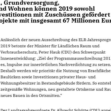
, Grundversorgung,
und Wohnen können 2019 sowohl
estitionen mit Zuschüssen gefördert
ojekte mit insgesamt 67 Millionen Eu
Anlässlich der neuen Ausschreibung des ELR-Jahrespro
2019 betonte der Minister für Ländlichen Raum und
Verbraucherschutz, Peter Hauk (CDU) den Schwerpunkt
Innenentwicklung: „Ziel der Programmausschreibung 2019
es, Impulse zur innerörtlichen Nachverdichtung zu setzen
Deshalb werden wir prioritär die Nutzung von Brachfläch
Baulücken sowie Investitionen privater Haus- und
Wohnungsbesitzer in Bestandsgebäude fördern. So entste
zeitgemäße Wohnungen, neu gestaltete Ortskerne und Ra
neues Bauen in den Ortsmitten.“
Der Landtagsabgeordnete Dr. Albrecht Schütte (CDU) appel