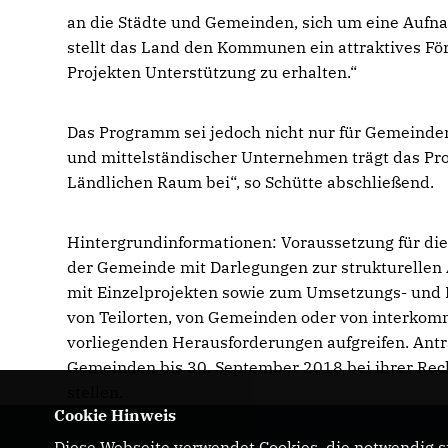
an die Städte und Gemeinden, sich um eine Auf
stellt das Land den Kommunen ein attraktives F
Projekten Unterstützung zu erhalten.“
Das Programm sei jedoch nicht nur für Gemeinde
und mittelständischer Unternehmen trägt das Pr
Ländlichen Raum bei“, so Schütte abschließend.
Hintergrundinformationen: Voraussetzung für di
der Gemeinde mit Darlegungen zur strukturelle
mit Einzelprojekten sowie zum Umsetzungs- und 
von Teilorten, von Gemeinden oder von interkom
vorliegenden Herausforderungen aufgreifen. Ant
Gemeinden bis 30. September 2018 bei ihrer Rec
stellen.
Cookie Hinweis
Diese Webseite verwendet Cookies, die notwendig si