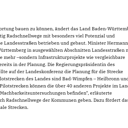
wortung bauen zu können, ändert das Land Baden-Württem
tig Radschnellwege mit besonders viel Potenzial und
ie Landesstraßen betrieben und gebaut. Minister Herman
Württemberg in ausgewählten Abschnitten Landesstraßen n
e mehr –sondern Infrastrukturprojekte wie vergleichbare
bereits in der Planung. Die Regierungspräsidentin des
ellte auf der Landeskonferenz die Planung für die Strecke
ilotstrecken des Landes sind Bad-Wimpfen – Heilbronn un
 Pilotstrecken können die über 40 anderen Projekte im La
er Machbarkeitsuntersuchungen befinden“, erläuterte
uch Radschnellwege der Kommunen geben. Dazu fördert da
ale Strecken.