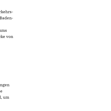
rkehrs-
 Baden-
amms
cke von
ungen
ie
l, um