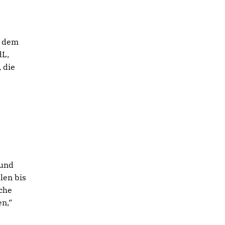
t dem
dL,
 die
 und
len bis
che
en,“