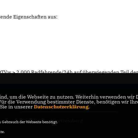
gende Eigenschaften aus:
(DTVw ≥ 2.000 Radfahrende/24h auf überwiegenden Teil de
nd, um die Webseite zu nutzen. Weiterhin verwenden wir Di
r die Verwendung bestimmter Dienste, benötigen wir Ihre 
CDU-Landtagsfraktion Baden-
 Sie in unserer
Datenschutzerklärung
.
Württemberg
CDU Baden-Württemberg
Gebrauch der Webseite benötigt.
te.