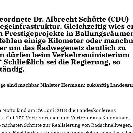
eordnete Dr. Albrecht Schütte (CDU)
einfrastruktur. Gleichzeitig wies e
um Prestigeprojekte in Ballungsräume
 fehlen einige Kilometer oder manch
ter um das Radwegenetz deutlich zu
en dürfen beim Verkehrsministerium
“ Schließlich sei die Regierung, so
tändig.
wege sind machbar Minister Hermann: zukünftig Landess
em Motto fand am 29. Juni 2018 die Landeskonferenz
t. Gut 150 Vertreterinnen und Vertreter aus Kommunen,
 nächsten Schritte zur Realisierung von Radschnellwegen.
nalen Machbarkeitsstudien und einer Potentialanalyse des