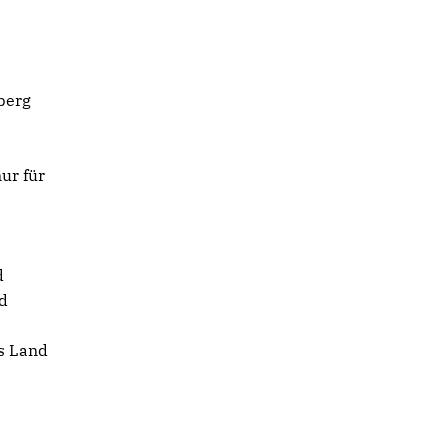
berg
n
ur für
d
nd
s Land