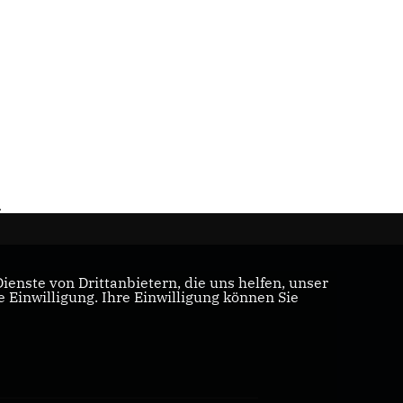
r
enste von Drittanbietern, die uns helfen, unser
Einwilligung. Ihre Einwilligung können Sie