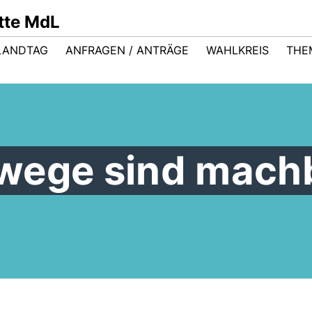
ütte MdL
LANDTAG
ANFRAGEN / ANTRÄGE
WAHLKREIS
THE
wege sind mach