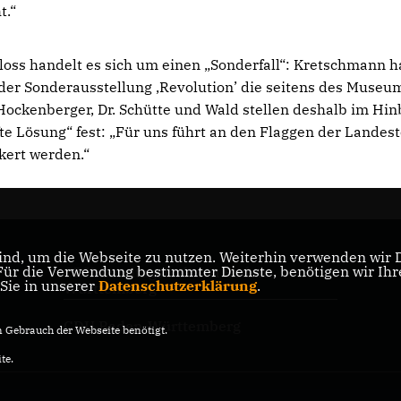
t.“
loss handelt es sich um einen „Sonderfall“: Kretschmann ha
 der Sonderausstellung ,Revolution’ die seitens des Museu
ockenberger, Dr. Schütte und Wald stellen deshalb im Hin
 Lösung“ fest: „Für uns führt an den Flaggen der Landest
kert werden.“
nd, um die Webseite zu nutzen. Weiterhin verwenden wir Di
r die Verwendung bestimmter Dienste, benötigen wir Ihre 
CDU-Landtagsfraktion Baden-
 Sie in unserer
Datenschutzerklärung
.
Württemberg
CDU Baden-Württemberg
Gebrauch der Webseite benötigt.
te.