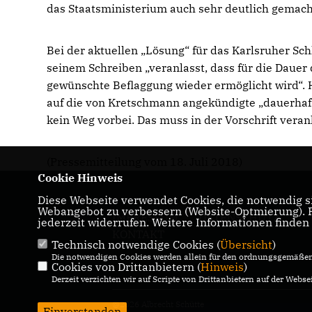
das Staatsministerium auch sehr deutlich gemach
Bei der aktuellen „Lösung“ für das Karlsruher Sch
seinem Schreiben „veranlasst, dass für die Dauer
gewünschte Beflaggung wieder ermöglicht wird“. H
auf die von Kretschmann angekündigte „dauerhafte
kein Weg vorbei. Das muss in der Vorschrift veran
(Pressemitteilung vom 18. Juli 2018)
Cookie Hinweis
Diese Webseite verwendet Cookies, die notwendig si
Webangebot zu verbessern (Website-Optmierung). Fü
IMPRESSUM
DATENSCHUTZ
jederzeit widerrufen. Weitere Informationen finden
KONTAKT
Technisch notwendige Cookies (
Übersicht
)
Die notwendigen Cookies werden allein für den ordnungsgemäßen 
Cookies von Drittanbietern (
Hinweis
)
Derzeit verzichten wir auf Scripte von Drittanbietern auf der Websei
@2026 Albrecht Schütte
Einverstanden