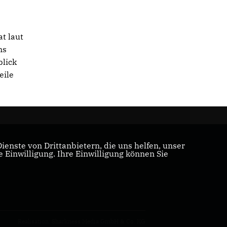
t laut
ms
blick
eile
enste von Drittanbietern, die uns helfen, unser
Einwilligung. Ihre Einwilligung können Sie
Realisation: Sharkness Media GmbH & Co. KG