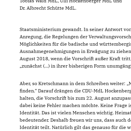
Tobias Wald MdL, Ulli Hockenberger MdL und
Dr. Albrecht Schütte MdL.
Staatsministerium gewandt. In seiner Antwort vo
Anregung, die Regelungen der Verwaltungsvorschr
Möglichkeiten für die badische und württembergis
Ausnahmegenehmigungen in Erwägung zu ziehen“. 
August 2018, wenn die Vorschrift außer Kraft tritt
zunächst (…) in ihrer bisherigen Form unumgängl
Aber, so Kretschmann in dem Schreiben weiter: „Mi
finden.“ Darauf drängen die CDU-MdL Hockenberger
halten, die Vorschrift bis zum 22. August anzupa
dabei keine Fehler machen möchte. Keine Frage ist
Identität. Das ist vielen Menschen wichtig. Heimat
bedeutender. Deshalb freuen wir uns, dass auch d
Identität teilt. Natürlich gilt das genauso für d