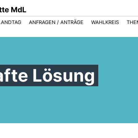
ütte MdL
LANDTAG
ANFRAGEN / ANTRÄGE
WAHLKREIS
THE
afte Lösung