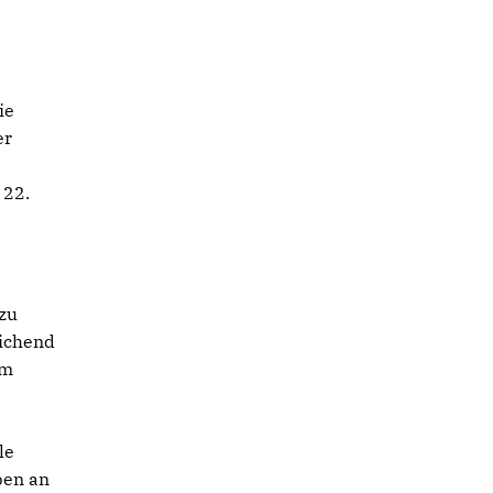
ie
er
 22.
 zu
eichend
um
le
ben an