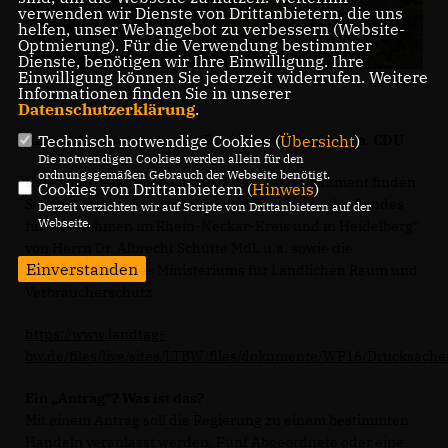
verwenden wir Dienste von Drittanbietern, die uns
helfen, unser Webangebot zu verbessern (Website-
Optmierung). Für die Verwendung bestimmter
Dienste, benötigen wir Ihre Einwilligung. Ihre
Einwilligung können Sie jederzeit widerrufen. Weitere
Informationen finden Sie in unserer
Datenschutzerklärung
.
Antrag der Abgeordneten Dr. Albrecht Schütte u.a. CDU
Technisch notwendige Cookies (
Übersicht
)
Die notwendigen Cookies werden allein für den
ordnungsgemäßen Gebrauch der Webseite benötigt.
Unter dem folgenden Link und dem PDF-Dokument finden
Cookies von Drittanbietern (
Hinweis
)
Sie den Antrag „Förderungen und Zuschüsse des Landes
Derzeit verzichten wir auf Scripte von Drittanbietern auf der
Webseite.
für Maßnahmen im Rhein-Neckar-Kreis und in Heidelberg“
von Herrn Dr. Albrecht Schütte MdL u.a. sowie die
Einverstanden
Stellungnahme des Ministeriums für Ländlichen Raum und
Verbraucherschutz.
https://www.landtag-
bw.de/files/live/sites/LTBW/files/dokumente/WP16/Drucksach
Ein „Antrag“? Was ist das?
Mit einem Antrag soll die Regierung zu einem bestimmten
Handeln veranlasst werden. Fünf Abgeordnete oder eine