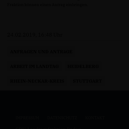
Fraktion können einen Antrag einbringen.
24.02.2019, 16:48 Uhr
ANFRAGEN UND ANTRäGE
ARBEIT IM LANDTAG
HEIDELBERG
RHEIN-NECKAR-KREIS
STUTTGART
IMPRESSUM
DATENSCHUTZ
KONTAKT
CDU-Landtagsfraktion Baden-