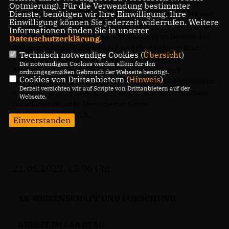
Der Erfolg bei der Bewerbung um ein neues Helmholtz-
Optmierung). Für die Verwendung bestimmter
Dienste, benötigen wir Ihre Einwilligung. Ihre
Institut für AngioCardioScience (HI-TAC) in Heidelberg und
Einwilligung können Sie jederzeit widerrufen. Weitere
Mannheim zeigt wie stark die Region Rhein-Neckar und mit
Informationen finden Sie in unserer
ihr das gesamte Land Baden-Württemberg im Bereich der
Datenschutzerklärung
.
Spitzenmedizin rund um Gefäß und Herz aufgestellt ist.
Technisch notwendige Cookies (
Übersicht
)
Einmal mehr wird damit deutlich, wie wichtig die
Die notwendigen Cookies werden allein für den
Anstrengungen im Bereich der Gesundheits- und
ordnungsgemäßen Gebrauch der Webseite benötigt.
Cookies von Drittanbietern (
Hinweis
)
Lebenswissenschaften rund um Heidelberg und Mannheim
Derzeit verzichten wir auf Scripte von Drittanbietern auf der
sind. Genauso werden wir weltweit zu einem der Magnete
Webseite.
für innovative junge Menschen in dieser
Zukunftswissenschaft.
Einverstanden
21.06.2023, 15:06 Uhr
AK WISSENSCHAFT UND FORSCHUNG
ARBEIT IM LANDTAG