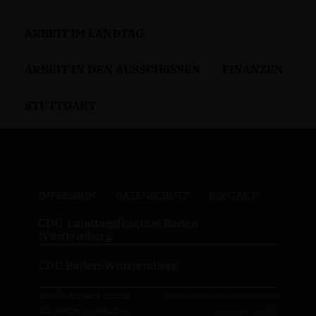
ARBEIT IM LANDTAG
ARBEIT IN DEN AUSSCHüSSEN
FINANZEN
STUTTGART
IMPRESSUM
DATENSCHUTZ
KONTAKT
CDU-Landtagsfraktion Baden-
Württemberg
CDU Baden-Württemberg
@2026 Albrecht Schütte
Realisation: Sharkness Media
Alle Rechte vorbehalten.
GmbH & Co. KG