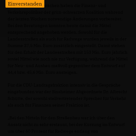
Einverstanden
In intensiven Gesprächen haben die Finanz- und
Verkehrspolitiker der grün-schwarzen Koalition während
der letzten Wochen notwendige Änderungen vorbereitet.
Bei den Beratungen konnten heute damit die Mittel
entsprechend angehoben werden. Sowohl für die
Landesstraßen als auch für Radwege wurden jeweils in der
Summe 37,5 Mio. Euro zusätzlich eingestellt. Damit stehen
für den Erhalt der Landesstraßen mit 153 Mio. Euro jährlich
soviel Mittel wie noch nie zur Verfügung, während die Mittel
für Neu- und Ausbau maßvoll gegenüber dem Entwurf auf
44,4 bzw. 45,6 Mio. Euro ansteigen.
Für die CDU-Landtagsfraktion intensiv in die Gespräche
eingebunden war der Sinsheimer Abgeordnete Dr. Albrecht
Schütte, der sowohl stellvertretender Sprecher für Verkehr
als auch für Finanzen seiner Fraktion ist.
Bei den Mitteln für den Straßenbau war ich über den
Ansatz nicht zu sehr erstaunt, bei der Kürzung im Entwurf
um über 60 Prozent für Radwege entlang von