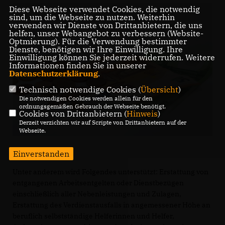
Diese Webseite verwendet Cookies, die notwendig
sind, um die Webseite zu nutzen. Weiterhin
verwenden wir Dienste von Drittanbietern, die uns
helfen, unser Webangebot zu verbessern (Website-
Optmierung). Für die Verwendung bestimmter
Dienste, benötigen wir Ihre Einwilligung. Ihre
Einwilligung können Sie jederzeit widerrufen. Weitere
Informationen finden Sie in unserer
Datenschutzerklärung
.
Technisch notwendige Cookies (
Übersicht
)
Die notwendigen Cookies werden allein für den
ordnungsgemäßen Gebrauch der Webseite benötigt.
Cookies von Drittanbietern (
Hinweis
)
Derzeit verzichten wir auf Scripte von Drittanbietern auf der
Webseite.
Einverstanden
Unter anderem wird Folgendes unterstützt: Erstattung von
entgangenen Arbeitsentgelten oder Dienstbezügen
einschließlich aller Nebenleistungen und Zulagen,
Erstattung des Verdienstausfalls in angemessener Höhe an
beruflich selbstständige Helferinnen und Helfer,