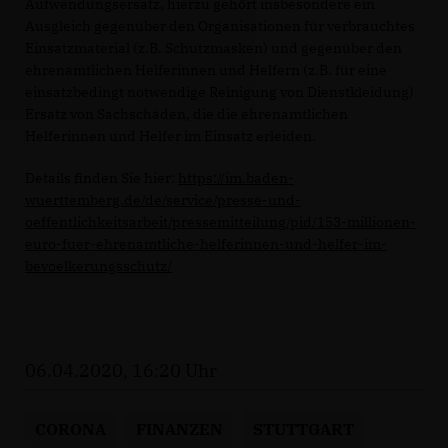
Aufwendungsersatz, hierzu gehört insbesondere ein
Ausgleich gegenüber den Organisationen für verbrauchtes
Einsatzmaterial (z.B. Schutzmasken) und gegenüber den
ehrenamtlichen Helferinnen und Helfern (z.B. für eine
einsatzbedingt notwendige Reinigung von Dienstkleidung)
Ersatz von Sachschäden, die die ehrenamtlichen
Helferinnen und Helfer im Einsatz erleiden.
Details finden Sie hier:
https://im.baden-
wuerttemberg.de/de/service/presse-und-
oeffentlichkeitsarbeit/pressemitteilung/pid/153-millionen-
euro-fuer-ehrenamtliche-helferinnen-und-helfer-im-
bevoelkerungsschutz/
06.04.2020, 16:20 Uhr
CORONA
FINANZEN
STUTTGART