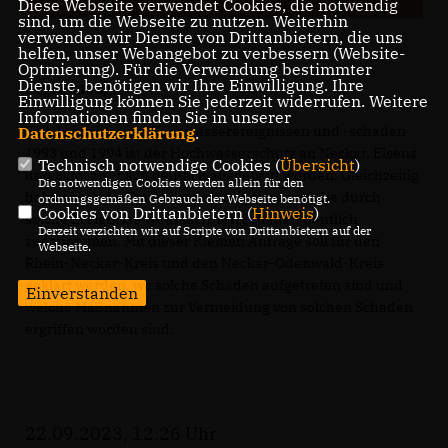
Diese Webseite verwendet Cookies, die notwendig
sind, um die Webseite zu nutzen. Weiterhin
verwenden wir Dienste von Drittanbietern, die uns
helfen, unser Webangebot zu verbessern (Website-
Optmierung). Für die Verwendung bestimmter
Dienste, benötigen wir Ihre Einwilligung. Ihre
Begründung:
Einwilligung können Sie jederzeit widerrufen. Weitere
Informationen finden Sie in unserer
Seit den schweren Hochwasserereignissen und -schäden
Datenschutzerklärung
.
1993 und 1994 ist der Hochwasserschutz an Neckar, Elsenz
Technisch notwendige Cookies (
Übersicht
)
und Schwarz-bach deutlich ausgebaut worden. Gleichzeitig
Die notwendigen Cookies werden allein für den
haben aber die Starkregenerereignisse und die durch
ordnungsgemäßen Gebrauch der Webseite benötigt.
Cookies von Drittanbietern (
Hinweis
)
solche Ereignisse verursach-ten Schäden deutlich
Derzeit verzichten wir auf Scripte von Drittanbietern auf der
zugenommen. Mit dieser Kleinen Anfrage soll für den
Webseite.
Rhein-Neckar-Kreis und den Neckar-Odenwald-Kreis
geklärt werden, wo solche Schäden aufgetreten sind und
Einverstanden
welche Maßnahmen zur Vermeidung von solchen Schäden
ergriffen worden sind.
22.09.2023, 12:26 Uhr