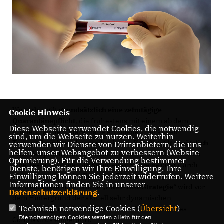
Weiterhin gilt
grundsätzlich eine zehntägige
Cookie Hinweis
Quarantänepflicht
, die frühestens mit einem ab dem
Diese Webseite verwendet Cookies, die notwendig
fünften Tag der Quarantäne erhobenen negativen
sind, um die Webseite zu nutzen. Weiterhin
Testergebnis beendet werden kann.
Künftig gilt zusätzlich
verwenden wir Dienste von Drittanbietern, die uns
helfen, unser Webangebot zu verbessern (Website-
eine Testpflicht bei Einreise
. Der Testpflicht kann durch
Optmierung). Für die Verwendung bestimmter
eine Testung binnen 48 Stunden vor Anreise oder durch
Dienste, benötigen wir Ihre Einwilligung. Ihre
eine Testung unmittelbar nach Einreise nachgekommen
Einwilligung können Sie jederzeit widerrufen. Weitere
Informationen finden Sie in unserer
werden. Diese sogenannte
Zwei-Test-Strategie
“ wird vor
Datenschutzerklärung
.
dem Hintergrund der aktuell sehr dynamischen
Technisch notwendige Cookies (
Übersicht
)
Entwicklung und des Auftretens von Mutationen des
Die notwendigen Cookies werden allein für den
Coronavirus eingeführt.