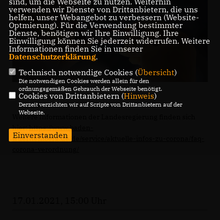
sind, um die Webseite zu nutzen. Weiterhin
verwenden wir Dienste von Drittanbietern, die uns
helfen, unser Webangebot zu verbessern (Website-
Optmierung). Für die Verwendung bestimmter
Dienste, benötigen wir Ihre Einwilligung. Ihre
Einwilligung können Sie jederzeit widerrufen. Weitere
Informationen finden Sie in unserer
Datenschutzerklärung
.
Technisch notwendige Cookies (
Übersicht
)
Die notwendigen Cookies werden allein für den
ordnungsgemäßen Gebrauch der Webseite benötigt.
Cookies von Drittanbietern (
Hinweis
)
Derzeit verzichten wir auf Scripte von Drittanbietern auf der
Webseite.
Weitere Informationen der Landesregierung finden sich
hier:
https://www.baden-
Einverstanden
wuerttemberg.de/de/service/aktuelle-infos-zu-corona/faq-
corona-verordnung/
17.01.2021, 15:00 Uhr