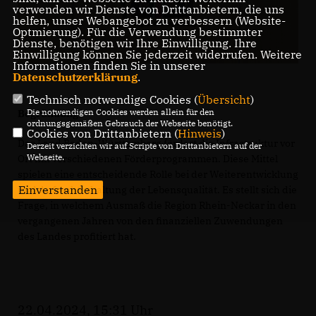
verwenden wir Dienste von Drittanbietern, die uns
helfen, unser Webangebot zu verbessern (Website-
Optmierung). Für die Verwendung bestimmter
Dienste, benötigen wir Ihre Einwilligung. Ihre
Einwilligung können Sie jederzeit widerrufen. Weitere
Informationen finden Sie in unserer
Datenschutzerklärung
.
Technisch notwendige Cookies (
Übersicht
)
Die notwendigen Cookies werden allein für den
Begründung:
ordnungsgemäßen Gebrauch der Webseite benötigt.
Cookies von Drittanbietern (
Hinweis
)
Das Land Baden-Württemberg fördert die Infrastruktur vor
Derzeit verzichten wir auf Scripte von Drittanbietern auf der
Webseite.
Ort mit verschiedenen Förderprogrammen. Diese Mittel
spielen eine entscheidende Rolle bei der Weiterentwicklung
Einverstanden
und Aufrechterhaltung der Lebensqualität. Es stellt sich die
Frage, in welchem Ausmaß die Region Rhein-Neckar in den
vergangenen Jahren von den finanziellen Zuwendungen
des Landes profitiert hat.
22.04.2024, 15:31 Uhr