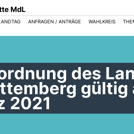
ütte MdL
LANDTAG
ANFRAGEN / ANTRÄGE
WAHLKREIS
THE
ordnung des La
temberg gültig
z 2021