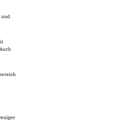
t und
it
 Auch
bereich
weniger