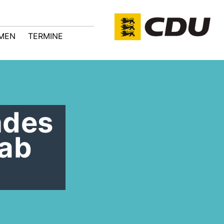
MEN
TERMINE
ndes
 ab