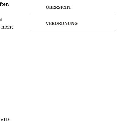
ften
ÜBERSICHT
r
m
VERORDNUNG
 nicht
OVID-