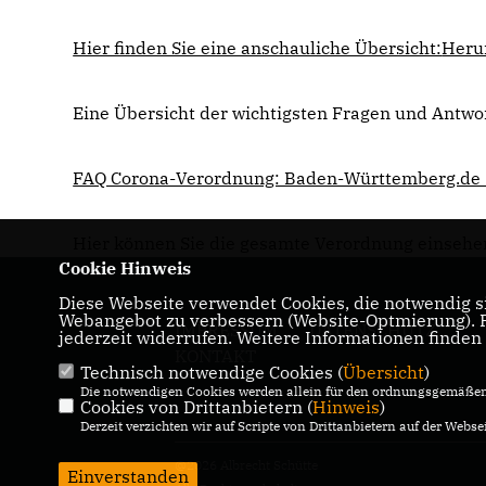
Hier finden Sie eine anschauliche Übersicht:
Heru
Eine Übersicht der wichtigsten Fragen und Antwor
FAQ Corona-Verordnung: Baden-Württemberg.de 
Hier können Sie die gesamte Verordnung einsehe
Cookie Hinweis
Diese Webseite verwendet Cookies, die notwendig si
Webangebot zu verbessern (Website-Optmierung). Fü
IMPRESSUM
DATENSCHUTZ
jederzeit widerrufen. Weitere Informationen finden
KONTAKT
Technisch notwendige Cookies (
Übersicht
)
Die notwendigen Cookies werden allein für den ordnungsgemäßen 
Cookies von Drittanbietern (
Hinweis
)
Derzeit verzichten wir auf Scripte von Drittanbietern auf der Websei
@2026 Albrecht Schütte
Einverstanden