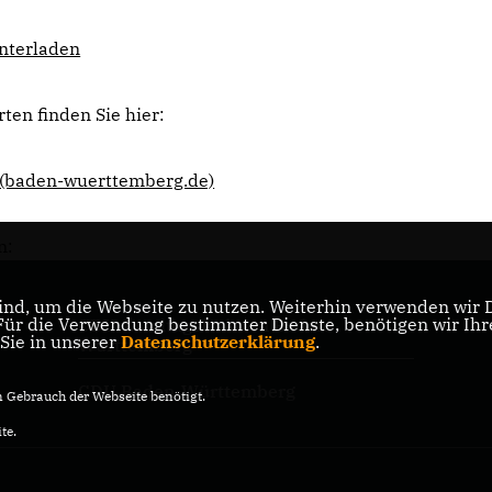
nterladen
ten finden Sie hier:
(baden-wuerttemberg.de)
n:
nd, um die Webseite zu nutzen. Weiterhin verwenden wir Di
r die Verwendung bestimmter Dienste, benötigen wir Ihre 
CDU-Landtagsfraktion Baden-
 Sie in unserer
Datenschutzerklärung
.
Württemberg
CDU Baden-Württemberg
Gebrauch der Webseite benötigt.
te.