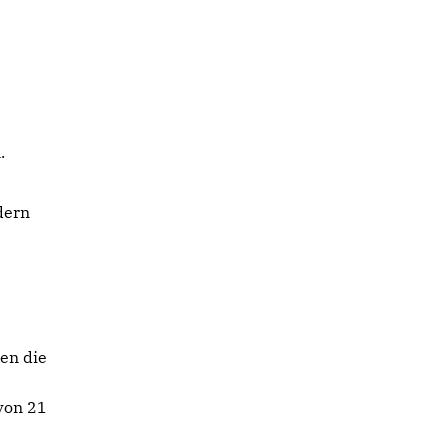
.
dern
en die
von 21