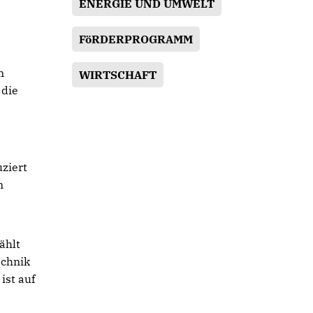
ENERGIE UND UMWELT
FöRDERPROGRAMM
n
WIRTSCHAFT
 die
ziert
n
ählt
echnik
ist auf