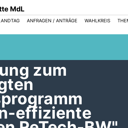
ütte MdL
LANDTAG
ANFRAGEN / ANTRÄGE
WAHLKREIS
THE
bung zum
gten
nsprogramm
-effiziente
en ReTech-BW"