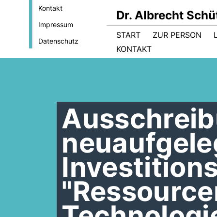
Kontakt
Dr. Albrecht Sch
Impressum
START
ZUR PERSON
Datenschutz
KONTAKT
Ausschrei
neuaufgele
Investitio
"Ressourcen
Technologi