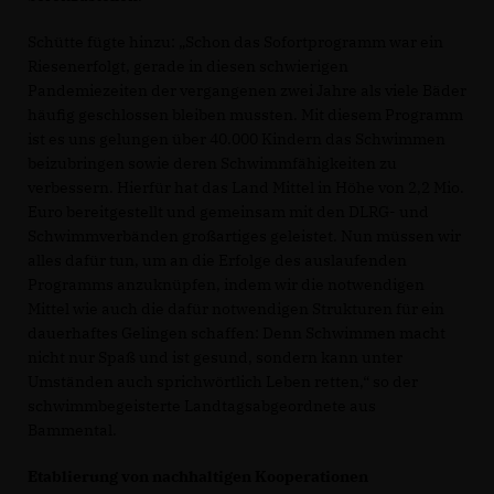
Schütte fügte hinzu: „Schon das Sofortprogramm war ein
Riesenerfolgt, gerade in diesen schwierigen
Pandemiezeiten der vergangenen zwei Jahre als viele Bäder
häufig geschlossen bleiben mussten. Mit diesem Programm
ist es uns gelungen über 40.000 Kindern das Schwimmen
beizubringen sowie deren Schwimmfähigkeiten zu
verbessern. Hierfür hat das Land Mittel in Höhe von 2,2 Mio.
Euro bereitgestellt und gemeinsam mit den DLRG- und
Schwimmverbänden großartiges geleistet. Nun müssen wir
alles dafür tun, um an die Erfolge des auslaufenden
Programms anzuknüpfen, indem wir die notwendigen
Mittel wie auch die dafür notwendigen Strukturen für ein
dauerhaftes Gelingen schaffen: Denn Schwimmen macht
nicht nur Spaß und ist gesund, sondern kann unter
Umständen auch sprichwörtlich Leben retten,“ so der
schwimmbegeisterte Landtagsabgeordnete aus
Bammental.
Etablierung von nachhaltigen Kooperationen