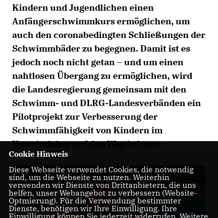
Kindern und Jugendlichen einen
Anfängerschwimmkurs ermöglichen, um
auch den coronabedingten Schließungen der
Schwimmbäder zu begegnen. Damit ist es
jedoch noch nicht getan – und um einen
nahtlosen Übergang zu ermöglichen, wird
die Landesregierung gemeinsam mit den
Schwimm- und DLRG-Landesverbänden ein
Pilotprojekt zur Verbesserung der
Schwimmfähigkeit von Kindern im
Vorschulalter auf den Weg bringen.
Cookie Hinweis
Diese Webseite verwendet Cookies, die notwendig
sind, um die Webseite zu nutzen. Weiterhin
verwenden wir Dienste von Drittanbietern, die uns
helfen, unser Webangebot zu verbessern (Website-
Optmierung). Für die Verwendung bestimmter
Dienste, benötigen wir Ihre Einwilligung. Ihre
Einwilligung können Sie jederzeit widerrufen. Weitere