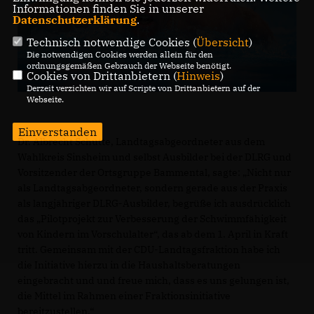
Informationen finden Sie in unserer
Datenschutzerklärung
.
Technisch notwendige Cookies (
Übersicht
)
Die notwendigen Cookies werden allein für den
ordnungsgemäßen Gebrauch der Webseite benötigt.
Cookies von Drittanbietern (
Hinweis
)
Derzeit verzichten wir auf Scripte von Drittanbietern auf der
Webseite.
Einverstanden
Dr. Albrecht Schütte, Landtagsabgeordneter aus dem
Wahlkreis Sinsheim und selbst Ausbilder bei der DLRG und
Vorsitzender der Ortsgruppe Bammental, sagte: „Nicht nur
als Landtagsabgeordneter, sondern gerade aus der Praxis
als langjähriger DLRG-Ausbilder, begrüße ich ausdrücklich
das „Pilotprojekt zur Verbesserung der Schwimmfähigkeit
von Kindern im Vorschulalter“, das ab dem 1. April in Kraft
tritt. Gemeinsam mit der CDU-Landtagsfraktion habe ich
die Initiative hierzu in die Haushaltsberatungen
eingebracht und und freue mich, dass es uns gelungen ist,
die Mittel im Rahmen einer Fraktionsinitiative
bereitzustellen.“