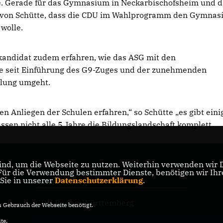
e. Gerade für das Gymnasium in Neckarbischofsheim und 
ge von Schütte, dass die CDU im Wahlprogramm den Gymnas
wolle.
andidat zudem erfahren, wie das ASG mit den
e seit Einführung des G9-Zuges und der zunehmenden
hlung umgeht.
den Anliegen der Schulen erfahren,“ so Schütte „es gibt eini
sen nicht alle 5 Jahre die Bildungslandschaft komplett
nd, um die Webseite zu nutzen. Weiterhin verwenden wir Di
r die Verwendung bestimmter Dienste, benötigen wir Ihre 
CDU-Landtagsfraktion Baden-
 Sie in unserer
Datenschutzerklärung
.
Württemberg
CDU Baden-Württemberg
Gebrauch der Webseite benötigt.
te.