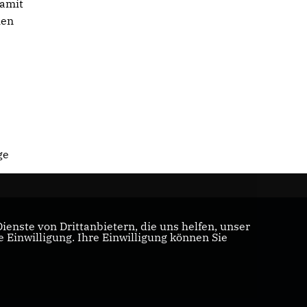
damit
ien
ge
enste von Drittanbietern, die uns helfen, unser
Einwilligung. Ihre Einwilligung können Sie