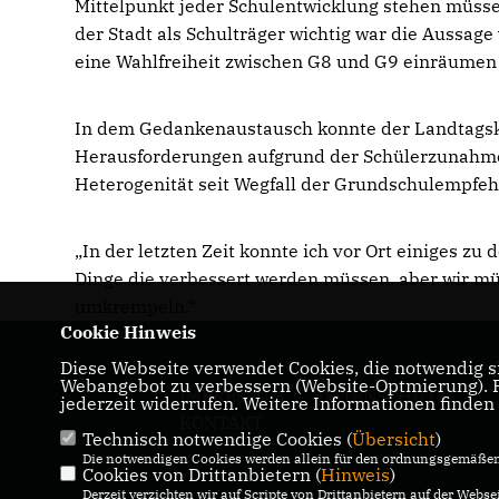
Mittelpunkt jeder Schulentwicklung stehen müss
der Stadt als Schulträger wichtig war die Aussa
eine Wahlfreiheit zwischen G8 und G9 einräumen 
In dem Gedankenaustausch konnte der Landtagsk
Herausforderungen aufgrund der Schülerzunahm
Heterogenität seit Wegfall der Grundschulempfe
In der letzten Zeit konnte ich vor Ort einiges zu 
Dinge die verbessert werden müssen, aber wir müs
umkrempeln.“
Cookie Hinweis
Diese Webseite verwendet Cookies, die notwendig si
Webangebot zu verbessern (Website-Optmierung). Fü
IMPRESSUM
DATENSCHUTZ
jederzeit widerrufen. Weitere Informationen finden
KONTAKT
Technisch notwendige Cookies (
Übersicht
)
Die notwendigen Cookies werden allein für den ordnungsgemäßen 
Cookies von Drittanbietern (
Hinweis
)
Derzeit verzichten wir auf Scripte von Drittanbietern auf der Websei