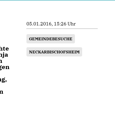
05.01.2016, 15:26 Uhr
GEMEINDEBESUCHE
hte
NECKARBISCHOFSHEIM
nja
n
gen
ng,
en