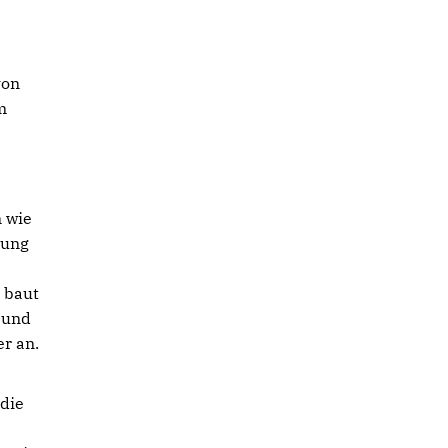
von
m
 wie
ßung
, baut
 und
r an.
 die