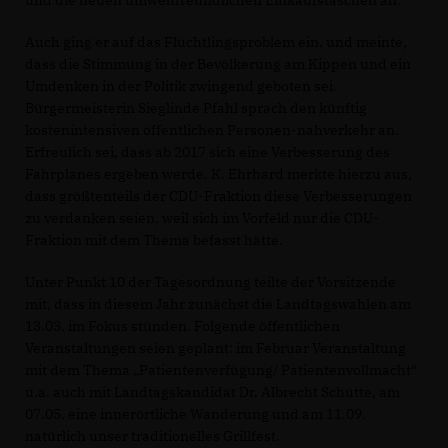
Auch ging er auf das Flüchtlingsproblem ein, und meinte,
dass die Stimmung in der Bevölkerung am Kippen und ein
Umdenken in der Politik zwingend geboten sei.
Bürgermeisterin Sieglinde Pfahl sprach den künftig
kostenintensiven öffentlichen Personen-nahverkehr an.
Erfreulich sei, dass ab 2017 sich eine Verbesserung des
Fahrplanes ergeben werde. K. Ehrhard merkte hierzu aus,
dass größtenteils der CDU-Fraktion diese Verbesserungen
zu verdanken seien, weil sich im Vorfeld nur die CDU-
Fraktion mit dem Thema befasst hätte.
Unter Punkt 10 der Tagesordnung teilte der Vorsitzende
mit, dass in diesem Jahr zunächst die Landtagswahlen am
13.03. im Fokus stünden. Folgende öffentlichen
Veranstaltungen seien geplant: im Februar Veranstaltung
mit dem Thema „Patientenverfügung/ Patientenvollmacht“
u.a. auch mit Landtagskandidat Dr. Albrecht Schütte, am
07.05. eine innerörtliche Wanderung und am 11.09.
natürlich unser traditionelles Grillfest.