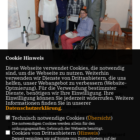
Cookie Hinweis
Diese Webseite verwendet Cookies, die notwendig
sind, um die Webseite zu nutzen. Weiterhin
verwenden wir Dienste von Drittanbietern, die uns
helfen, unser Webangebot zu verbessern (Website-
Die anschließend durch Wahlleiter Dr. Albrecht Schütte
Optmierung). Für die Verwendung bestimmter
Dienste, benötigen wir Ihre Einwilligung. Ihre
durchgeführten Wahlen brachten folgendes Ergebnis:
Einwilligung können Sie jederzeit widerrufen. Weitere
Informationen finden Sie in unserer
Vorsitzender: Karl-Heinz Ehrhard
Datenschutzerklärung
.
Stellvertretender Vorsitzender: Rainer Reinhard
Technisch notwendige Cookies (
Übersicht
)
Schatzmeister: Andreas Herbig
Die notwendigen Cookies werden allein für den
Schriftführerin: Andrea Lauer
ordnungsgemäßen Gebrauch der Webseite benötigt.
Cookies von Drittanbietern (
Hinweis
)
Presse- und Öffentlichkeitsarbeit: Karl-Heinz Ehrhard
Derzeit verzichten wir auf Scripte von Drittanbietern auf der