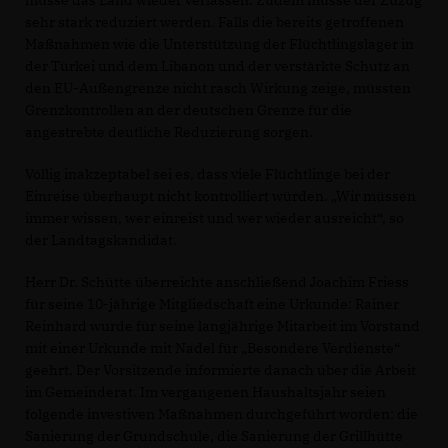
sehr stark reduziert werden. Falls die bereits getroffenen
Maßnahmen wie die Unterstützung der Flüchtlingslager in
der Türkei und dem Libanon und der verstärkte Schutz an
den EU-Außengrenze nicht rasch Wirkung zeige, müssten
Grenzkontrollen an der deutschen Grenze für die
angestrebte deutliche Reduzierung sorgen.
Völlig inakzeptabel sei es, dass viele Flüchtlinge bei der
Einreise überhaupt nicht kontrolliert würden. „Wir müssen
immer wissen, wer einreist und wer wieder ausreicht“, so
der Landtagskandidat.
Herr Dr. Schütte überreichte anschließend Joachim Friess
für seine 10-jährige Mitgliedschaft eine Urkunde: Rainer
Reinhard wurde für seine langjährige Mitarbeit im Vorstand
mit einer Urkunde mit Nadel für „Besondere Verdienste“
geehrt. Der Vorsitzende informierte danach über die Arbeit
im Gemeinderat. Im vergangenen Haushaltsjahr seien
folgende investiven Maßnahmen durchgeführt worden: die
Sanierung der Grundschule, die Sanierung der Grillhütte