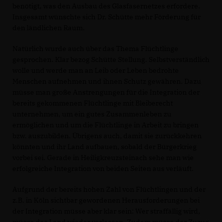
benötigt, was den Ausbau des Glasfasernetzes erfordere.
Insgesamt wünschte sich Dr. Schütte mehr Förderung für
den ländlichen Raum.
Natürlich wurde auch über das Thema Flüchtlinge
gesprochen. Klar bezog Schütte Stellung. Selbstverständlich
wolle und werde man an Leib oder Leben bedrohte
Menschen aufnehmen und ihnen Schutz gewähren. Dazu
müsse man große Anstrengungen für die Integration der
bereits gekommenen Flüchtlinge mit Bleiberecht
unternehmen, um ein gutes Zusammenleben zu
ermöglichen und um die Flüchtlinge in Arbeit zu bringen
bzw. auszubilden. Übrigens auch, damit sie zurückkehren
könnten und ihr Land aufbauen, sobald der Bürgerkrieg
vorbei sei. Gerade in Heiligkreuzsteinach sehe man wie
erfolgreiche Integration von beiden Seiten aus verläuft.
Aufgrund der bereits hohen Zahl von Flüchtlingen und der
z.B. in Köln sichtbar gewordenen Herausforderungen bei
der Integration müsse aber klar sein: Wer straffällig wird,
müsse das Land wieder verlassen. Zudem müsse der Zuzug