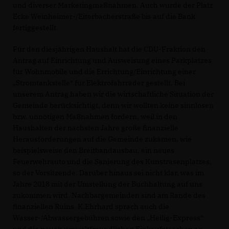
und diverser Marketingmaßnahmen. Auch wurde der Platz
Ecke Weinheimer-/Eiterbacherstraße bis auf die Bank
fertiggestellt.
Für den diesjährigen Haushalt hat die CDU-Fraktion den
Antrag auf Einrichtung und Ausweisung eines Parkplatzes
für Wohnmobile und die Errichtung/Einrichtung einer
Stromtankstelle“ für Elektrofahrräder gestellt. Bei
unserem Antrag haben wir die wirtschaftliche Situation der
Gemeinde berücksichtigt, denn wir wollten keine sinnlosen
bzw. unnötigen Maßnahmen fordern, weil in den
Haushalten der nächsten Jahre große finanzielle
Herausforderungen auf die Gemeinde zukämen, wie
beispielsweise den Breitbandausbau, ein neues
Feuerwehrauto und die Sanierung des Kunstrasenplatzes,
so der Vorsitzende. Darüber hinaus sei nicht klar, was im
Jahre 2018 mit der Umstellung der Buchhaltung auf uns
zukommen wird. Nachbargemeinden sind am Rande des
finanziellen Ruins. K.Ehrhard sprach auch die
Wasser-/Abwassergebühren sowie den „Heilig-Express“
und die neuen umweltfreundlichen Einkaufstaschen an.