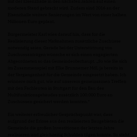
mit der Elsenzhalle in den nächsten Jahren auf einen
moderen Stand gebracht wird. Zudem sind 2016 an der
Elsenzhalle weitere Sanierungen im Wert von einer halben
Millionen Euro geplant.
Bürgermeister Karl wies darauf hin, dass für die
Realisierung dieser Maßnahmen zusätzliche Zuschüsse
notwendig seien. Gerade bei der Unterstützung von
Zuschussanträgen wünsche er sich einen engagierten
Abgeordneten so das Gemeindeoberhaupt. „So wie Sie sich
im Zusammenspiel mit Elke Brunnemer MdL ja bereits in
der Vergangenheit für die Gemeinde eingesetzt haben. Ich
erinnere mich gut, wie auf unserem gemeinsamen Treffen
mit den Fachleuten in Stuttgart für den Bau des
Multifunktionsgebäudes zusätzlich 100.000 Euro an
Zuschüssen gesichert werden konnten.“
Ein weiterer erfreulicher Gesprächspunkt war, dass
aufgrund der Erlöse aus den realisierten Baugebieten die
Gemeinde die großen Investitionen der letzten Jahre
realisieren und gleichzeitig Schulden tilgen konnte. So steht