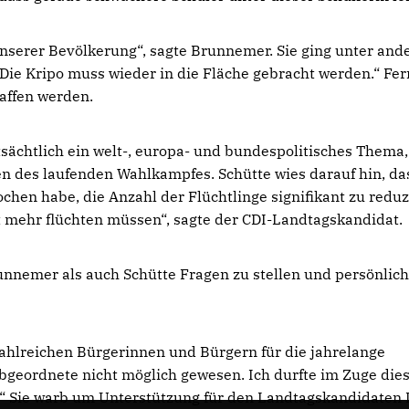
unserer Bevölkerung“, sagte Brunnemer. Sie ging unter an
 „Die Kripo muss wieder in die Fläche gebracht werden.“ Fe
haffen werden.
ptsächtlich ein welt-, europa- und bundespolitisches Thema,
n des laufenden Wahlkampfes. Schütte wies darauf hin, da
hen habe, die Anzahl der Flüchtlinge signifikant zu reduz
 mehr flüchten müssen“, sagte der CDI-Landtagskandidat.
unnemer als auch Schütte Fragen zu stellen und persönlic
ahlreichen Bürgerinnen und Bürgern für die jahrelange
bgeordnete nicht möglich gewesen. Ich durfte im Zuge die
.“ Sie warb um Unterstützung für den Landtagskandidaten 