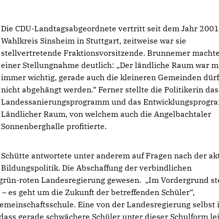
Die CDU-Landtagsabgeordnete vertritt seit dem Jahr 200
Wahlkreis Sinsheim in Stuttgart, zeitweise war sie
stellvertretende Fraktionsvorsitzende. Brunnemer machte
einer Stellungnahme deutlich: „Der ländliche Raum war m
immer wichtig, gerade auch die kleineren Gemeinden dür
nicht abgehängt werden.“ Ferner stellte die Politikerin das
Landessanierungsprogramm und das Entwicklungsprog
Ländlicher Raum, von welchem auch die Angelbachtaler
Sonnenberghalle profitierte.
Schütte antwortete unter anderem auf Fragen nach der ak
Bildungspolitik. Die Abschaffung der verbindlichen
 grün-roten Landesregierung gewesen. „Im Vordergrund st
– es geht um die Zukunft der betreffenden Schüler“,
meinschaftsschule. Eine von der Landesregierung selbst 
, dass gerade schwächere Schüler unter dieser Schulform le