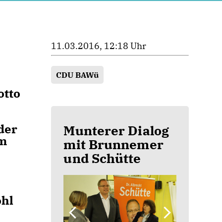
11.03.2016, 12:18 Uhr
CDU BAWü
otto
der
Munterer Dialog
im
mit Brunnemer
und Schütte
.
ohl