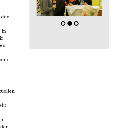
1 den
 in
ir
fen
ramm
tuellen
eht
in
iden.