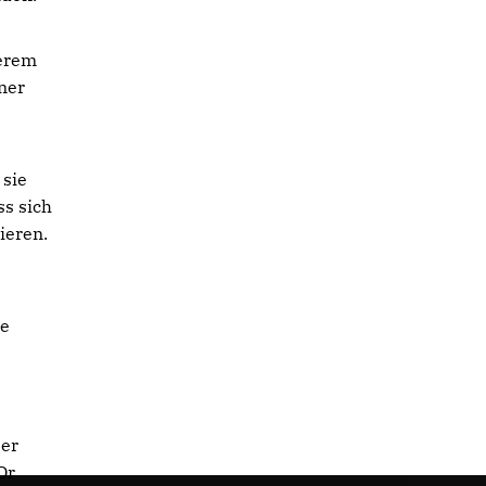
derem
rner
 sie
ss sich
ieren.
he
ser
Dr