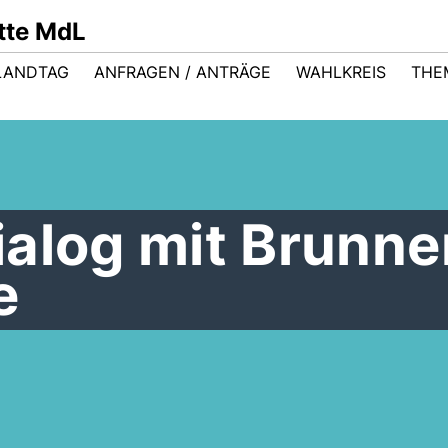
ütte MdL
LANDTAG
ANFRAGEN / ANTRÄGE
WAHLKREIS
THE
ialog mit Brunn
e