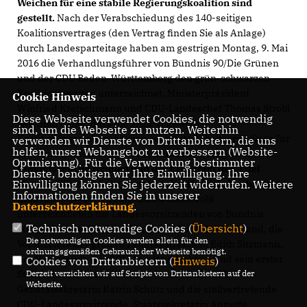
Weichen für eine stabile Regierungskoalition sind
gestellt.
Nach der Verabschiedung des 140-seitigen
Koalitionsvertrages (den Vertrag finden Sie als Anlage)
durch Landesparteitage haben am gestrigen Montag, 9. Mai
2016 die Verhandlungsführer von Bündnis 90/Die Grünen
und der CDU Baden-Württemberg den grün-schwarzen
Koalitionsvertrag unterzeichnet. Ministerpräsident
Cookie Hinweis
Winfried Kretschmann und CDU-Landeschef Thomas Strobl
Diese Webseite verwendet Cookies, die notwendig
betonten dabei, dass die grün-schwarze
sind, um die Webseite zu nutzen. Weiterhin
Koalitionsvereinbarung eine sehr gute Arbeitsgrundlage für
verwenden wir Dienste von Drittanbietern, die uns
helfen, unser Webangebot zu verbessern (Website-
die nächsten Jahre sei.
Der Koalitionsvertrag zwischen
Optmierung). Für die Verwendung bestimmter
Bündnis 90/Die Grünen und der CDU trägt den Titel
Dienste, benötigen wir Ihre Einwilligung. Ihre
Einwilligung können Sie jederzeit widerrufen. Weitere
Baden-Württemberg gestalten: Verlässlich. Nachhaltig.
Informationen finden Sie in unserer
Innovativ.“
Neben Kretschmann und Strobl
Datenschutzerklärung
.
unterzeichneten die Landesvorsitzenden von Bündnis
Technisch notwendige Cookies (
Übersicht
)
90/Die Grünen, Thekla Walker und Oliver Hildenbrand, die
Die notwendigen Cookies werden allein für den
Vorsitzende der grünen Landtagsfraktion, Edith Sitzmann,
ordnungsgemäßen Gebrauch der Webseite benötigt.
der Vorsitzende der CDU-Landtagsfraktion und sein erster
Cookies von Drittanbietern (
Hinweis
)
Derzeit verzichten wir auf Scripte von Drittanbietern auf der
Stellvertreter, Guido Wolf und Peter Hauk, CDU-
Webseite.
Generalsekretärin Katrin Schütz und die stellvertretende
CDU-Landesvorsitzende, Staatssekretärin Annette