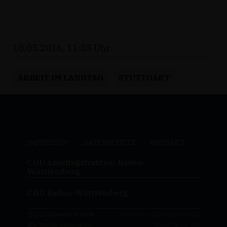
10.05.2016, 11:35 Uhr
ARBEIT IM LANDTAG
STUTTGART
IMPRESSUM
DATENSCHUTZ
KONTAKT
CDU-Landtagsfraktion Baden-
Württemberg
CDU Baden-Württemberg
@2026 Albrecht Schütte
Realisation: Sharkness Media
Alle Rechte vorbehalten.
GmbH & Co. KG