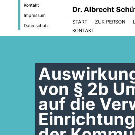
Kontakt
Dr. Albrecht Sch
Impressum
START
ZUR PERSON
Datenschutz
KONTAKT
Auswirkung
von § 2b U
auf die Ve
Einrichtun
der Kommu