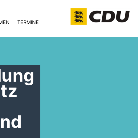
MEN
TERMINE
lung
tz
und