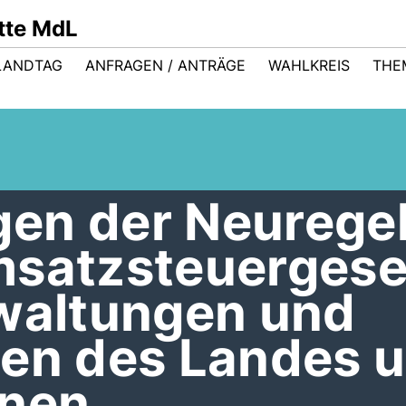
ütte MdL
LANDTAG
ANFRAGEN / ANTRÄGE
WAHLKREIS
THE
en der Neurege
msatzsteuergese
rwaltungen und
gen des Landes 
nen