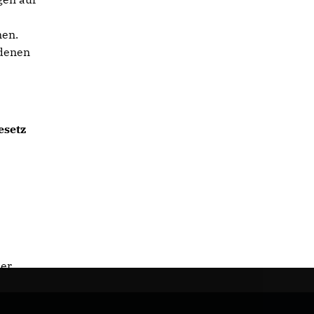
en.
edenen
esetz
der