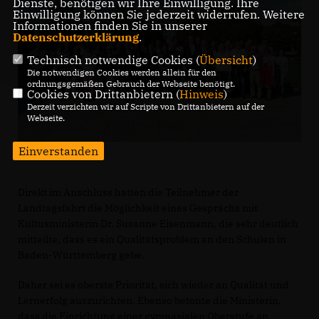
Dienste, benötigen wir Ihre Einwilligung. Ihre
Einwilligung können Sie jederzeit widerrufen. Weitere
Informationen finden Sie in unserer
Datenschutzerklärung
.
Technisch notwendige Cookies (
Übersicht
)
Die notwendigen Cookies werden allein für den
ordnungsgemäßen Gebrauch der Webseite benötigt.
Cookies von Drittanbietern (
Hinweis
)
Derzeit verzichten wir auf Scripte von Drittanbietern auf der
Webseite.
Einverstanden
Direkt im Anschluss hatten die Teilnehmer der
Landtagsfahrt die Möglichkeit eines Gesprächs mit
Kultusministerin Dr. Susanne Eisenmann, die sehr deutlich
mitteilte, dass es ein Qualitätsproblem an den Schulen in
Baden-Württemberg gebe.
Daher sei es oberste Priorität, sich wieder an Qualität und
Lernerfolg auszurichten. Ebenso betonte die Ministerin,
dass die Einrichtung einer gymnasialen Oberstufe an