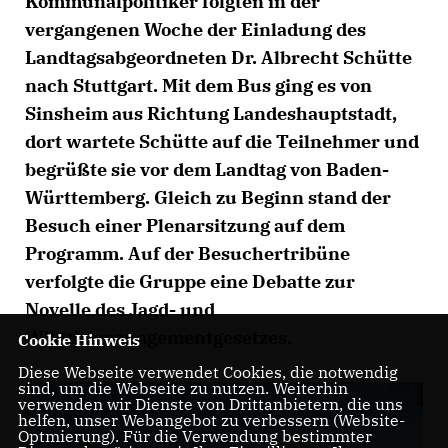
Kommunalpolitiker folgten in der
vergangenen Woche der Einladung des
Landtagsabgeordneten Dr. Albrecht Schütte
nach Stuttgart. Mit dem Bus ging es von
Sinsheim aus Richtung Landeshauptstadt,
dort wartete Schütte auf die Teilnehmer und
begrüßte sie vor dem Landtag von Baden-
Württemberg. Gleich zu Beginn stand der
Besuch einer Plenarsitzung auf dem
Programm. Auf der Besuchertribüne
verfolgte die Gruppe eine Debatte zur
Novelle des Jagd- und
Wildtiermanagementgesetzes.
Cookie Hinweis
Diese Webseite verwendet Cookies, die notwendig
sind, um die Webseite zu nutzen. Weiterhin
verwenden wir Dienste von Drittanbietern, die uns
helfen, unser Webangebot zu verbessern (Website-
Optmierung). Für die Verwendung bestimmter