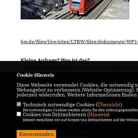
bw.de/files/live/sites/LTBW/files/dokumente/W
Kleine Anfrage? Was ist das?
Jeder Abgeordnete kann an die Regierung sog. Klei
Cookie Hinweis
Diese Webseite verwendet Cookies, die notwendig si
Webangebot zu verbessern (Website-Optmierung). Fü
IMPRESSUM
DATENSCHUTZ
jederzeit widerrufen. Weitere Informationen finden
KONTAKT
Technisch notwendige Cookies (
Übersicht
)
Die notwendigen Cookies werden allein für den ordnungsgemäßen 
Cookies von Drittanbietern (
Hinweis
)
Derzeit verzichten wir auf Scripte von Drittanbietern auf der Websei
@2026 Albrecht Schütte
Einverstanden
Alle Rechte vorbehalten.