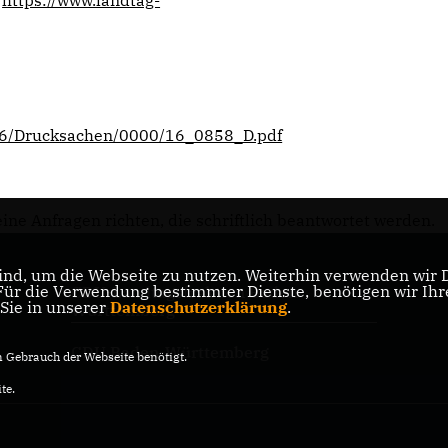
https://www.landtag-
P16/Drucksachen/0000/16_0858_D.pdf
ne Anfragen richten, die schriftlich beantwortet werden.
nd, um die Webseite zu nutzen. Weiterhin verwenden wir Di
r die Verwendung bestimmter Dienste, benötigen wir Ihre 
CDU-Landtagsfraktion Baden-
 Sie in unserer
Datenschutzerklärung
.
Württemberg
CDU Baden-Württemberg
Gebrauch der Webseite benötigt.
te.