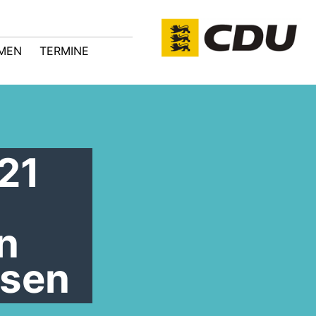
MEN
TERMINE
21
n
hsen