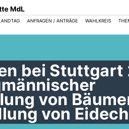
ütte MdL
LANDTAG
ANFRAGEN / ANTRÄGE
WAHLKREIS
THE
n bei Stuttgart 
gmännischer
lung von Bäume
lung von Eidec