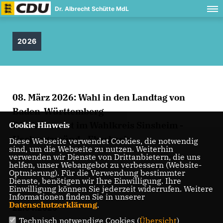
Dr. Albrecht Schütte MdL
2026
08. März 2026: Wahl in den Landtag von
Baden-Württemberg
Direktmandat im Wahlkreis Sinsheim -
Cookie Hinweis
Neckargemünd - Eberbach
Diese Webseite verwendet Cookies, die notwendig
sind, um die Webseite zu nutzen. Weiterhin
verwenden wir Dienste von Drittanbietern, die uns
helfen, unser Webangebot zu verbessern (Website-
Optmierung). Für die Verwendung bestimmter
Dienste, benötigen wir Ihre Einwilligung. Ihre
Einwilligung können Sie jederzeit widerrufen. Weitere
Informationen finden Sie in unserer
Datenschutzerklärung
.
22.04.2026
Technisch notwendige Cookies (
Übersicht
)