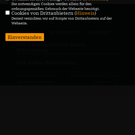
2023 - heute
Die notwendigen Cookies werden allein für den
ordnungsgemäßen Gebrauch der Webseite benötigt.
Cookies von Drittanbietern (
Hinweis
)
Derzeit verzichten wir auf Scripte von Drittanbietern auf der
Webseite.
IMPRESSUM
DATENSCHUTZ
KONTAKT
Einverstanden
CDU-Landtagsfraktion Baden-
Württemberg
CDU Baden-Württemberg
@2026 Albrecht Schütte
Realisation: Sharkness Media
Alle Rechte vorbehalten.
GmbH & Co. KG